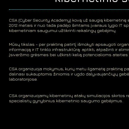
CSA (Cyber Security Academy)
kovą už saugią kibernetinę 
2012 metais ir nuo tada padėjo šimtams įvairaus lygio IT spe
kibernetiniam saugumui užtikrinti reikalingų gebėjimų.
Mūsų tikslas - per praktinę patirtį išmokyti apsaugoti orga
informaciją ir IT tinklo infrastruktūrą: aptikti, atpažinti ir elim
įsiveržimo grėsmes bei užkirsti kelią potencialioms ateitie
CSA organizuoja mokymus, kurių metu ilgametę praktinę patir
dalinasi sukauptomis žiniomis ir ugdo dalyvaujančiųjų ge
laboratorijose.
CSA organizuojamų kibernetinių atakų simuliacijos skirtos re
specialistų gynybinius kibernetinio saugumo gebėjimus.